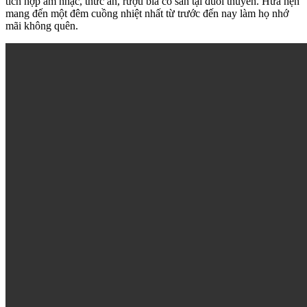
tích hợp âm nhạc, thức ăn, rượu bia có sẵn tại đuôi thuyền. Hứa hẹn
mang đến một đêm cuồng nhiệt nhất từ trước đến nay làm họ nhớ
mãi không quên.