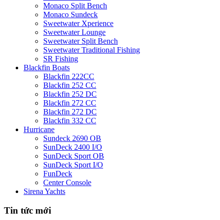
Monaco Split Bench
Monaco Sundeck
Sweetwater Xperience
Sweetwater Lounge
Sweetwater Split Bench
Sweetwater Traditional Fishing
SR Fishing
Blackfin Boats
Blackfin 222CC
Blackfin 252 CC
Blackfin 252 DC
Blackfin 272 CC
Blackfin 272 DC
Blackfin 332 CC
Hurricane
Sundeck 2690 OB
SunDeck 2400 I/O
SunDeck Sport OB
SunDeck Sport I/O
FunDeck
Center Console
Sirena Yachts
Tin tức mới