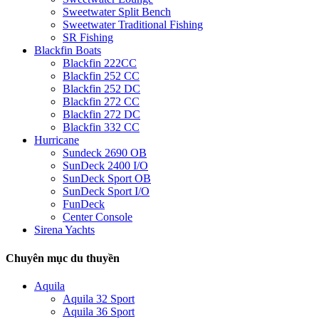
Sweetwater Split Bench
Sweetwater Traditional Fishing
SR Fishing
Blackfin Boats
Blackfin 222CC
Blackfin 252 CC
Blackfin 252 DC
Blackfin 272 CC
Blackfin 272 DC
Blackfin 332 CC
Hurricane
Sundeck 2690 OB
SunDeck 2400 I/O
SunDeck Sport OB
SunDeck Sport I/O
FunDeck
Center Console
Sirena Yachts
Chuyên mục du thuyền
Aquila
Aquila 32 Sport
Aquila 36 Sport