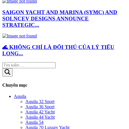
SAIGON YACHT AND MARINA (SYMC) AND
SOLNCEV DESIGNS ANNOUNCE
STRATEGIC...
🌊 KHÔNG CHỈ LÀ ĐỐI THỦ CỦA LÝ TIỂU
LONG...
Chuyên mục
Aquila
Aquila 32 Sport
Aquila 36 Sport
Aquila 42 Yacht
Aquila 44 Yacht
Aquila 54
Aquila 70 Luxury Yacht