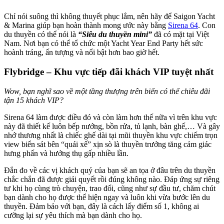
Chỉ nói suông thì không thuyết phục lắm, nên hãy để Saigon Yacht
& Marina giúp bạn hoàn thành mong ước này bằng
Sirena 64
. Con
du thuyền có thể nói là
“Siêu du thuyền mini”
đã có mặt tại Việt
Nam. Nơi bạn có thể tổ chức một Yacht Year End Party hết sức
hoành tráng, ấn tượng và nổi bật hơn bao giờ hết.
Flybridge – Khu vực tiếp đãi khách VIP tuyệt nhất
Wow, bạn nghĩ sao về một tầng thượng trên biển có thể chiêu đãi
tận 15 khách VIP?
Sirena 64 làm được điều đó và còn làm hơn thế nữa vì trên khu vực
này đã thiết kế luôn bếp nướng, bồn rửa, tủ lạnh, bàn ghế,… Và gây
nhớ thương nhất là chiếc ghế dài tại mũi thuyền khu vực chiếm trọn
view biển sát bên “quái xế” xịn sò là thuyền trưởng tăng cảm giác
hưng phấn và hưởng thụ gấp nhiều lần.
Đắn đo về các vị khách quý của bạn sẽ an tọa ở đâu trên du thuyền
chắc chắn đã được giải quyết rồi đúng không nào. Đáp ứng sự riêng
tư khi họ cùng trò chuyện, trao đổi, cũng như sự đầu tư, chăm chút
bạn dành cho họ được thể hiện ngay và luôn khi vừa bước lên du
thuyền. Đảm bảo với bạn, đây là cách lấy điểm số 1, không ai
cưỡng lại sự yêu thích mà bạn dành cho họ.