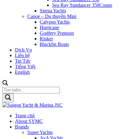
Sea Ray Sundancer 350Coupe
Sirena Yachts
Canoe – Du thuyền Mini
Calypso Yachts
Hurricane
Godfrey Pontoon
Rinker
Blackfin Boats
Dịch Vụ
Liên hệ
Tin Tức
Tiếng Việt
English
Trang chủ
About SYMC
Brands
Super Yachts
AvA Yachts