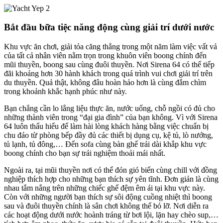
Bắt đầu bữa tiệc năng động cùng giải trí dưới nước
Khu vực ăn chơi, giải tỏa căng thẳng trong một năm làm việc vất vả
của tất cả nhân viên nằm trọn trong khuôn viên boong chính đến
mũi thuyền, boong sau cùng đuôi thuyền. Nơi Sirena 64 có thể tiếp
đãi khoảng hơn 30 hành khách trong quá trình vui chơi giải trí trên
du thuyền. Quả thật, không đâu hoàn hảo hơn là cùng đắm chìm
trong khoảnh khắc hạnh phúc như này.
Bạn chẳng cần lo lắng liệu thực ăn, nước uống, chỗ ngồi có đủ cho
những thành viên trong “đại gia đình” của bạn không. Vì với Sirena
64 luôn thấu hiểu để làm hài lòng khách hàng bằng việc chuẩn bị
chu đáo từ phòng bếp đầy đủ các thiết bị dụng cụ, kệ tủ, lò nướng,
tủ lạnh, tủ đông,… Đến sofa cùng bàn ghế trải dài khắp khu vực
boong chính cho bạn sự trải nghiệm thoải mái nhất.
Ngoài ra, tại mũi thuyền nơi có thể đón gió biển cùng chill với đồng
nghiệp thích hợp cho những bạn thích sự yên tĩnh. Đơn giản là cùng
nhau tắm nắng trên những chiếc ghế đệm êm ái tại khu vực này.
Còn với những người bạn thích sự sôi động cuồng nhiệt thì boong
sau và đuôi thuyền chính là sân chơi không thể bỏ lỡ. Nơi diễn ra
các hoạt động dưới nước hoành tráng từ bơi lội, lặn hay chèo sup,…