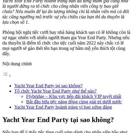
Yacht Year End Party hoành tráng bạn đã từng tham gia cũng như
là người đứng ra tổ chức cho công nhân viên công ty bao giờ
chưa? Nếu muốn để lại ấn tượng không chỉ là nhân viên mà cả đổi
tác cũng ngưỡng mộ trước sự yêu chiều của bạn thì du thuyền là
lựa chọn số 1.
Phòng hội nghị tiệc cưới hay nhà hàng khách sạn có lẽ không còn là
sự ngạc nhiên với nhiều người tham gia Year End Party. Nhưng nếu
du thuyền là điểm tổ chức cho tiệc cuối năm 2022 này chắc có lẽ
mọi người sẽ gào thét tên bạn trong sự hâm mộ yêu thích tột cùng
đấy.
Nội dung chính
Yacht Year End Party tại sao không?
Tổ chức Yacht Year End Party như thế nào?
Flybridge – Khu vực tiếp đãi khách VIP tuyệt nhất
Bắt đầu bữa tiệc năng động cùng giải trí dưới nước
Yacht Year End Party hoành tráng vì bạn xứng đáng
Yacht Year End Party tại sao không?
Nếu bạn để ý thấy tiệc tùng cuối năm dành cho nhân viên hầu như