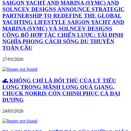
SAIGON YACHT AND MARINA (SYMC) AND
SOLNCEV DESIGNS ANNOUNCE STRATEGIC
PARTNERSHIP TO REDEFINE THE GLOBAL
YACHTING LIFESTYLE SAIGON YACHT AND
MARINA (SYMC) VÀ SOLNCEV DESIGNS
CÔNG BỐ HỢP TÁC CHIẾN LƯỢC: TÁI ĐỊNH
NGHĨA PHONG CÁCH SỐNG DU THUYỀN
TOÀN CẦU
27/03/2026
🌊 KHÔNG CHỈ LÀ ĐỐI THỦ CỦA LÝ TIỂU
LONG TRONG MÃNH LONG QUÁ GIANG,
CHUCK NORRIS CÒN CHINH PHỤC CẢ ĐẠI
DƯƠNG
24/03/2026