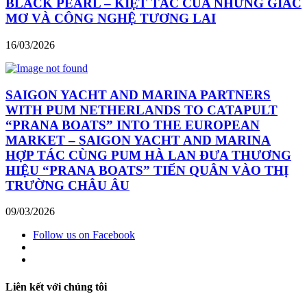
BLACK PEARL – KIỆT TÁC CỦA NHỮNG GIẤC
MƠ VÀ CÔNG NGHỆ TƯƠNG LAI
16/03/2026
SAIGON YACHT AND MARINA PARTNERS
WITH PUM NETHERLANDS TO CATAPULT
“PRANA BOATS” INTO THE EUROPEAN
MARKET – SAIGON YACHT AND MARINA
HỢP TÁC CÙNG PUM HÀ LAN ĐƯA THƯƠNG
HIỆU “PRANA BOATS” TIẾN QUÂN VÀO THỊ
TRƯỜNG CHÂU ÂU
09/03/2026
Follow us on Facebook
Liên kết với chúng tôi