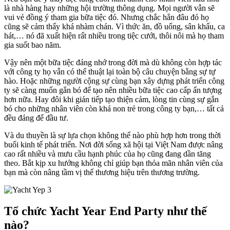
là nhà hàng hay những hội trường thông dụng. Mọi người vẫn sẽ
vui vẻ đồng ý tham gia bữa tiệc đó. Nhưng chắc hẳn đâu đó họ
cũng sẽ cảm thấy khá nhàm chán. Vì thức ăn, đồ uống, sân khấu, ca
hát,… nó đã xuất hiện rất nhiều trong tiệc cưới, thôi nôi mà họ tham
gia suốt bao năm.
Vậy nên một bữa tiệc đáng nhớ trong đời mà dù không còn hợp tác
với công ty họ vẫn có thể thuật lại toàn bộ câu chuyện bằng sự tự
hào. Hoặc những người cộng sự cùng bạn xây dựng phát triển công
ty sẽ càng muốn gắn bó để tạo nên nhiều bữa tiệc cao cấp ấn tượng
hơn nữa. Hay đôi khi gián tiếp tạo thiện cảm, lòng tin cùng sự gắn
bó cho những nhân viên còn khá non trẻ trong công ty bạn,… tất cả
đều đáng để đầu tư.
Và du thuyền là sự lựa chọn không thể nào phù hợp hơn trong thời
buổi kinh tế phát triển. Nơi đời sống xã hội tại Việt Nam được nâng
cao rất nhiều và mưu cầu hạnh phúc của họ cũng đang dần tăng
theo. Bắt kịp xu hướng không chỉ giúp bạn thỏa mãn nhân viên của
bạn mà còn nâng tầm vị thế thương hiệu trên thương trường.
Tổ chức Yacht Year End Party như thế
nào?