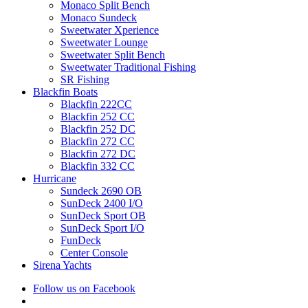
Monaco Split Bench
Monaco Sundeck
Sweetwater Xperience
Sweetwater Lounge
Sweetwater Split Bench
Sweetwater Traditional Fishing
SR Fishing
Blackfin Boats
Blackfin 222CC
Blackfin 252 CC
Blackfin 252 DC
Blackfin 272 CC
Blackfin 272 DC
Blackfin 332 CC
Hurricane
Sundeck 2690 OB
SunDeck 2400 I/O
SunDeck Sport OB
SunDeck Sport I/O
FunDeck
Center Console
Sirena Yachts
Follow us on Facebook