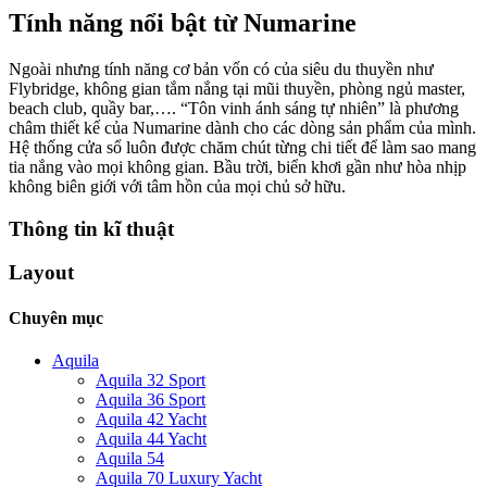
Tính năng nổi bật từ Numarine
Ngoài nhưng tính năng cơ bản vốn có của siêu du thuyền như
Flybridge, không gian tắm nắng tại mũi thuyền, phòng ngủ master,
beach club, quầy bar,….
“Tôn vinh ánh sáng tự nhiên” là phương
châm thiết kế của Numarine dành cho các dòng sản phẩm của mình.
Hệ thống cửa sổ luôn được chăm chút từng chi tiết để làm sao mang
tia nắng vào mọi không gian. Bầu trời, biển khơi gần như hòa nhịp
không biên giới với tâm hồn của mọi chủ sở hữu.
Thông tin kĩ thuật
Layout
Chuyên mục
Aquila
Aquila 32 Sport
Aquila 36 Sport
Aquila 42 Yacht
Aquila 44 Yacht
Aquila 54
Aquila 70 Luxury Yacht