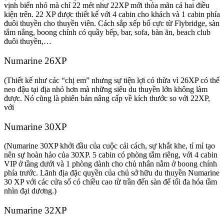
vịnh biển nhỏ mà chỉ 22 mét như 22XP mới thỏa mãn cả hai điều
kiện trên. 22 XP được thiết kế với 4 cabin cho khách và 1 cabin phía
đuôi thuyền cho thuyền viên. Cách sắp xếp bố cực từ Flybridge, sàn
tắm nắng, boong chính có quầy bếp, bar, sofa, bàn ăn, beach club
đuôi thuyền,…
Numarine 26XP
(Thiết kế như các “chị em” nhưng sự tiện lợi có thừa vì 26XP có thể
neo đậu tại địa nhỏ hơn mà những siêu du thuyền lớn không làm
được. Nó cũng là phiên bản nâng cấp về kích thước so với 22XP,
với
Numarine 30XP
(Numarine 30XP khởi đầu của cuộc cải cách, sự khắt khe, tỉ mỉ tạo
nên sự hoàn hảo của 30XP. 5 cabin có phòng tắm riêng, với 4 cabin
VIP ở tầng dưới và 1 phòng dành cho chủ nhân nằm ở boong chính
phía trước. Lãnh địa đặc quyền của chủ sở hữu du thuyền Numarine
30 XP với các cửa sổ có chiều cao từ trần đến sàn để tối đa hóa tầm
nhìn đại dương.)
Numarine 32XP