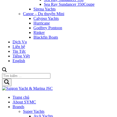
Sea Ray Sundancer 350Coupe
Sirena Yachts
Canoe – Du thuyền Mini
Calypso Yachts
Hurricane
Godfrey Pontoon
Rinker
Blackfin Boats
Dịch Vụ
Liên hệ
Tin Tức
Tiếng Việt
English
Trang chủ
About SYMC
Brands
Super Yachts
AvA Yachts