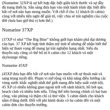
(Numarine 32XP là sự kết hợp đặc biệt giữa kích thước và sự đầy
đủ trang thiết bị. Sẵn sàng đưa bạn vào một hành trình đặc biệt đến
bất cứ nơi nào bạn mong muốn. Với chỗ ở cho 12 khách (6 cabin)
cùng với nhiều tiện nghi để giải trí, việc chia sẻ trải nghiệm của cuộc
đời chưa bao giờ thú vị hơn thế.)
Numarine 37XP
(37XP ví như “The Big Blue” không giới hạn khám phá đại dương
của bạn. 37 XP kết hợp tính thẩm mỹ tinh tế nhưng dễ nhận biết thể
hiện sự tham vọng để mang lại trải nghiệm hạng nhất. Siêu du
thuyền này cũng có thể bố trí 6 cabin cho 12 khách và một
skylounge riêng.
Numarine 45XP
(45XP đưa bạn đến bất cứ nơi nào bạn muốn với sự thoải mái và
sang trọng tuyệt đối. Phạm vi mở rộng và khả năng điều hướng các
vùng nước khắc nghiệt nhất thế giới mang đến hiệu suất vượt trội.
45 XP có nhiều không gian ngoài trời với sảnh khách, hồ bơi spa,
beach club và nhiều hơn nữa. Tổng thể trên boong chính có hai ban
công, văn phòng và thậm chí cả thư viện. 5 cabin dành cho khách
nằm ở tầng dưới. Đối với phi hành đoàn có ba cabin đôi và một
cabin đơn cho thuyền trưởng.