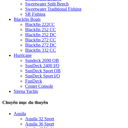
Sweetwater Split Bench
Sweetwater Traditional Fishing
SR Fishing
Blackfin Boats
Blackfin 222CC
Blackfin 252 CC
Blackfin 252 DC
Blackfin 272 CC
Blackfin 272 DC
Blackfin 332 CC
Hurricane
Sundeck 2690 OB
SunDeck 2400 I/O
SunDeck Sport OB
SunDeck Sport I/O
FunDeck
Center Console
Sirena Yachts
Chuyên mục du thuyền
Aquila
Aquila 32 Sport
Aquila 36 Sport