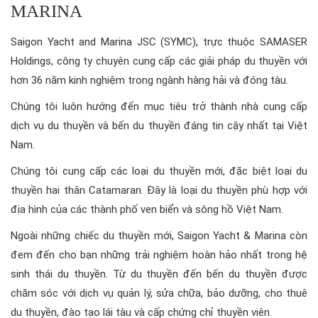
MARINA
Saigon Yacht and Marina JSC (SYMC), trực thuộc SAMASER
Holdings, công ty chuyên cung cấp các giải pháp du thuyền với
hơn 36 năm kinh nghiệm trong ngành hàng hải và đóng tàu.
Chúng tôi luôn hướng đến mục tiêu trở thành nhà cung cấp
dịch vụ du thuyền và bến du thuyền đáng tin cậy nhất tại Việt
Nam.
Chúng tôi cung cấp các loại du thuyền mới, đặc biệt loại du
thuyền hai thân Catamaran. Đây là loại du thuyền phù hợp với
địa hình của các thành phố ven biển và sông hồ Việt Nam.
Ngoài những chiếc du thuyền mới, Saigon Yacht & Marina còn
đem đến cho bạn những trải nghiệm hoàn hảo nhất trong hệ
sinh thái du thuyền. Từ du thuyền đến bến du thuyền được
chăm sóc với dịch vụ quản lý, sửa chữa, bảo dưỡng, cho thuê
du thuyền, đào tạo lái tàu và cấp chứng chỉ thuyền viên.