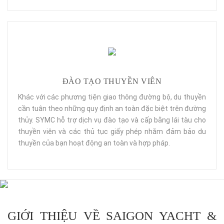
ĐÀO TẠO THUYỀN VIÊN
Khác với các phương tiện giao thông đường bộ, du thuyền
cần tuân theo những quy định an toàn đặc biệt trên đường
thủy. SYMC hỗ trợ dịch vụ đào tạo và cấp bằng lái tàu cho
thuyền viên và các thủ tục giấy phép nhằm đảm bảo du
thuyền của bạn hoạt động an toàn và hợp pháp.
GIỚI THIỆU VỀ SAIGON YACHT &