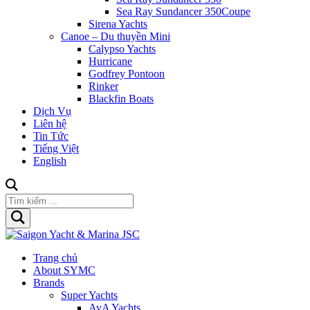
Sea Ray Sundancer 350Coupe
Sirena Yachts
Canoe – Du thuyền Mini
Calypso Yachts
Hurricane
Godfrey Pontoon
Rinker
Blackfin Boats
Dịch Vụ
Liên hệ
Tin Tức
Tiếng Việt
English
Trang chủ
About SYMC
Brands
Super Yachts
AvA Yachts