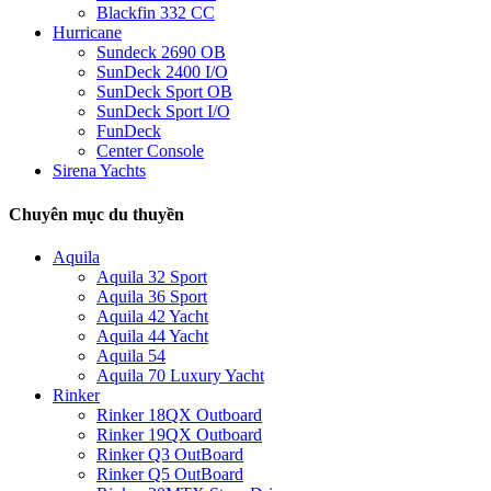
Blackfin 332 CC
Hurricane
Sundeck 2690 OB
SunDeck 2400 I/O
SunDeck Sport OB
SunDeck Sport I/O
FunDeck
Center Console
Sirena Yachts
Chuyên mục du thuyền
Aquila
Aquila 32 Sport
Aquila 36 Sport
Aquila 42 Yacht
Aquila 44 Yacht
Aquila 54
Aquila 70 Luxury Yacht
Rinker
Rinker 18QX Outboard
Rinker 19QX Outboard
Rinker Q3 OutBoard
Rinker Q5 OutBoard