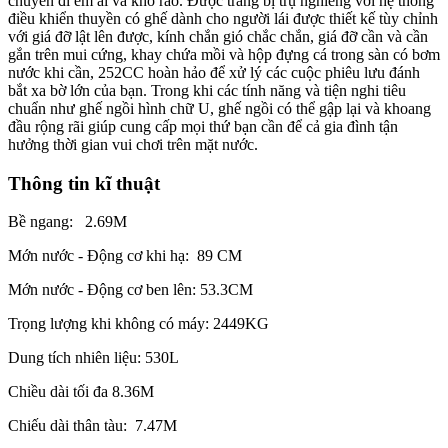
chuyến đi êm ái và khô ráo. Được trang bị trụ nghiêng với hệ thống
điều khiển thuyền có ghế dành cho người lái được thiết kế tùy chỉnh
với giá đỡ lật lên được, kính chắn gió chắc chắn, giá đỡ cần và cần
gắn trên mui cứng, khay chứa mồi và hộp đựng cá trong sàn có bơm
nước khi cần, 252CC hoàn hảo để xử lý các cuộc phiêu lưu đánh
bắt xa bờ lớn của bạn. Trong khi các tính năng và tiện nghi tiêu
chuẩn như ghế ngồi hình chữ U, ghế ngồi có thể gập lại và khoang
đầu rộng rãi giúp cung cấp mọi thứ bạn cần để cả gia đình tận
hưởng thời gian vui chơi trên mặt nước.
Thông tin kĩ thuật
Bề ngang: 2.69M
Mớn nước - Động cơ khi hạ: 89 CM
Mớn nước - Động cơ ben lên: 53.3CM
Trọng lượng khi không có máy: 2449KG
Dung tích nhiên liệu: 530L
Chiều dài tối đa 8.36M
Chiếu dài thân tàu: 7.47M