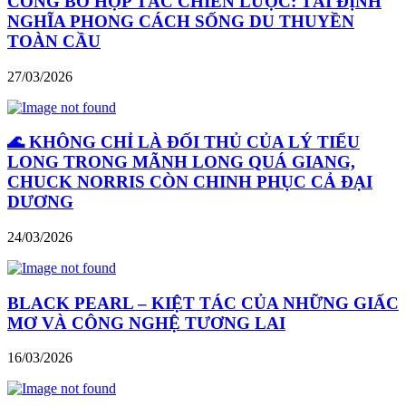
CÔNG BỐ HỢP TÁC CHIẾN LƯỢC: TÁI ĐỊNH
NGHĨA PHONG CÁCH SỐNG DU THUYỀN
TOÀN CẦU
27/03/2026
🌊 KHÔNG CHỈ LÀ ĐỐI THỦ CỦA LÝ TIỂU
LONG TRONG MÃNH LONG QUÁ GIANG,
CHUCK NORRIS CÒN CHINH PHỤC CẢ ĐẠI
DƯƠNG
24/03/2026
BLACK PEARL – KIỆT TÁC CỦA NHỮNG GIẤC
MƠ VÀ CÔNG NGHỆ TƯƠNG LAI
16/03/2026