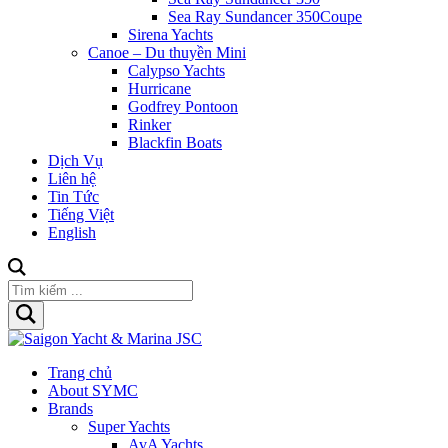
Sea Ray Sundancer 350Coupe
Sirena Yachts
Canoe – Du thuyền Mini
Calypso Yachts
Hurricane
Godfrey Pontoon
Rinker
Blackfin Boats
Dịch Vụ
Liên hệ
Tin Tức
Tiếng Việt
English
Trang chủ
About SYMC
Brands
Super Yachts
AvA Yachts