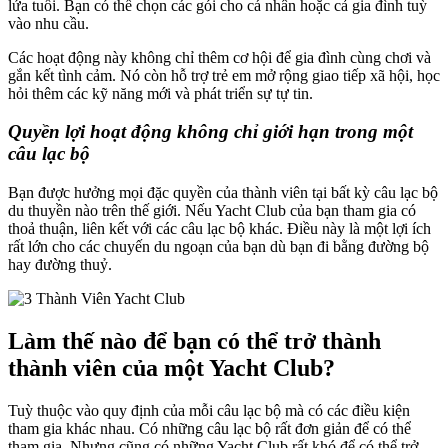
lứa tuổi. Bạn có thể chọn các gói cho cá nhân hoặc cả gia đình tuỳ
vào nhu cầu.
Các hoạt động này không chỉ thêm cơ hội để gia đình cùng chơi và
gắn kết tình cảm. Nó còn hỗ trợ trẻ em mở rộng giao tiếp xã hội, học
hỏi thêm các kỹ năng mới và phát triển sự tự tin.
Quyền lợi hoạt động không chỉ giới hạn trong một
câu lạc bộ
Bạn được hưởng mọi đặc quyền của thành viên tại bất kỳ câu lạc bộ
du thuyền nào trên thế giới. Nếu Yacht Club của bạn tham gia có
thoả thuận, liên kết với các câu lạc bộ khác. Điều này là một lợi ích
rất lớn cho các chuyến du ngoạn của bạn dù bạn đi bằng đường bộ
hay đường thuỷ.
Làm thế nào để bạn có thể trở thành
thành viên của một Yacht Club?
Tuỳ thuộc vào quy định của mỗi câu lạc bộ mà có các điều kiện
tham gia khác nhau. Có những câu lạc bộ rất đơn giản để có thể
tham gia. Nhưng cũng có những Yacht Club rất khó để có thể trở