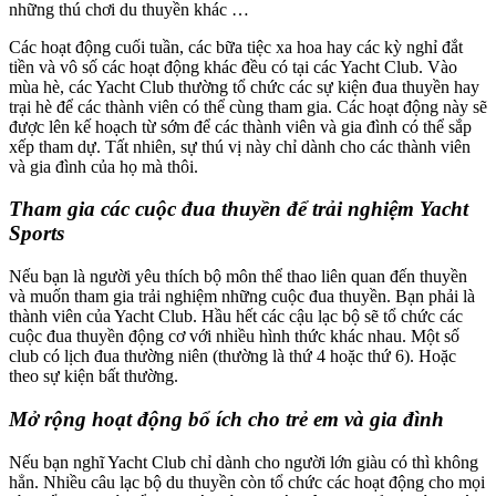
những thú chơi du thuyền khác …
Các hoạt động cuối tuần, các bữa tiệc xa hoa hay các kỳ nghỉ đắt
tiền và vô số các hoạt động khác đều có tại các Yacht Club. Vào
mùa hè, các Yacht Club thường tổ chức các sự kiện đua thuyền hay
trại hè để các thành viên có thể cùng tham gia. Các hoạt động này sẽ
được lên kế hoạch từ sớm để các thành viên và gia đình có thể sắp
xếp tham dự. Tất nhiên, sự thú vị này chỉ dành cho các thành viên
và gia đình của họ mà thôi.
Tham gia các cuộc đua thuyền để trải nghiệm Yacht
Sports
Nếu bạn là người yêu thích bộ môn thể thao liên quan đến thuyền
và muốn tham gia trải nghiệm những cuộc đua thuyền. Bạn phải là
thành viên của Yacht Club. Hầu hết các cậu lạc bộ sẽ tổ chức các
cuộc đua thuyền động cơ với nhiều hình thức khác nhau. Một số
club có lịch đua thường niên (thường là thứ 4 hoặc thứ 6). Hoặc
theo sự kiện bất thường.
Mở rộng hoạt động bổ ích cho trẻ em và gia đình
Nếu bạn nghĩ Yacht Club chỉ dành cho người lớn giàu có thì không
hẳn. Nhiều câu lạc bộ du thuyền còn tổ chức các hoạt động cho mọi