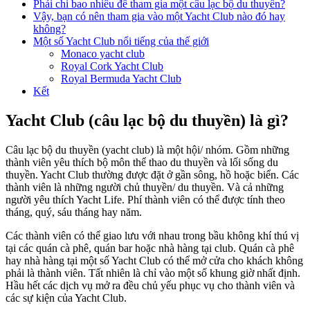
Phải chi bao nhiêu để tham gia một câu lạc bộ du thuyền?
Vậy, bạn có nên tham gia vào một Yacht Club nào đó hay
không?
Một số Yacht Club nổi tiếng của thế giới
Monaco yacht club
Royal Cork Yacht Club
Royal Bermuda Yacht Club
Kết
Yacht Club (câu lạc bộ du thuyền) là gì?
Câu lạc bộ du thuyền (yacht club) là một hội/ nhóm. Gồm những
thành viên yêu thích bộ môn thể thao du thuyền và lối sống du
thuyền. Yacht Club thường được đặt ở gần sông, hồ hoặc biển. Các
thành viên là những người chủ thuyền/ du thuyền. Và cả những
người yêu thích Yacht Life. Phí thành viên có thể được tính theo
tháng, quý, sáu tháng hay năm.
Các thành viên có thể giao lưu với nhau trong bầu không khí thú vị
tại các quán cà phê, quán bar hoặc nhà hàng tại club. Quán cà phê
hay nhà hàng tại một số Yacht Club có thể mở cửa cho khách không
phải là thành viên. Tất nhiên là chỉ vào một số khung giờ nhất định.
Hầu hết các dịch vụ mở ra đều chủ yếu phục vụ cho thành viên và
các sự kiện của Yacht Club.