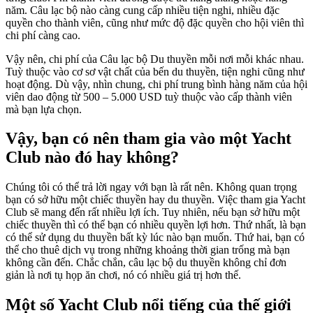
năm. Câu lạc bộ nào càng cung cấp nhiều tiện nghi, nhiều đặc
quyền cho thành viên, cũng như mức độ đặc quyền cho hội viên thì
chi phí càng cao.
Vậy nên, chi phí của Câu lạc bộ Du thuyền mỗi nơi mỗi khác nhau.
Tuỳ thuộc vào cơ sơ vật chất của bến du thuyền, tiện nghi cũng như
hoạt động. Dù vậy, nhìn chung, chi phí trung bình hàng năm của hội
viên dao động từ 500 – 5.000 USD tuỳ thuộc vào cấp thành viên
mà bạn lựa chọn.
Vậy, bạn có nên tham gia vào một Yacht
Club nào đó hay không?
Chúng tôi có thể trả lời ngay với bạn là rất nên. Không quan trọng
bạn có sở hữu một chiếc thuyền hay du thuyền. Việc tham gia Yacht
Club sẽ mang đến rất nhiều lợi ích. Tuy nhiên, nếu bạn sở hữu một
chiếc thuyền thì có thể bạn có nhiều quyền lợi hơn. Thứ nhất, là bạn
có thể sử dụng du thuyền bất kỳ lúc nào bạn muốn. Thứ hai, bạn có
thể cho thuê dịch vụ trong những khoảng thời gian trống mà bạn
không cần đến. Chắc chắn, câu lạc bộ du thuyền không chỉ đơn
giản là nơi tụ họp ăn chơi, nó có nhiều giá trị hơn thế.
Một số Yacht Club nổi tiếng của thế giới