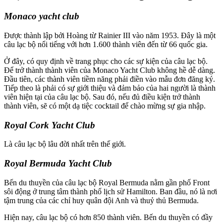
Monaco yacht club
Được thành lập bởi Hoàng từ Rainier III vào năm 1953. Đây là một
câu lạc bộ nổi tiếng với hơn 1.600 thành viên đến từ 66 quốc gia.
Ở đây, có quy định về trang phục cho các sự kiện của câu lạc bộ.
Để trở thành thành viên của Monaco Yacht Club không hề dễ dàng.
Đầu tiên, các thành viên tiềm năng phải điền vào mẫu đơn đăng ký.
Tiếp theo là phải có sự giới thiệu và đảm bảo của hai người là thành
viên hiện tại của câu lạc bộ. Sau đó, nếu đủ điều kiện trở thành
thành viên, sẽ có một dạ tiệc cocktail để chào mừng sự gia nhập.
Royal Cork Yacht Club
Là câu lạc bộ lâu đời nhất trên thế giới.
Royal Bermuda Yacht Club
Bến du thuyền của câu lạc bộ Royal Bermuda nằm gần phố Front
sôi động ở trung tâm thành phố lịch sử Hamilton. Ban đầu, nó là nơi
tậm trung của các chỉ huy quân đội Anh và thuỷ thủ Bermuda.
Hiện nay, câu lạc bộ có hơn 850 thành viên. Bến du thuyền có đầy