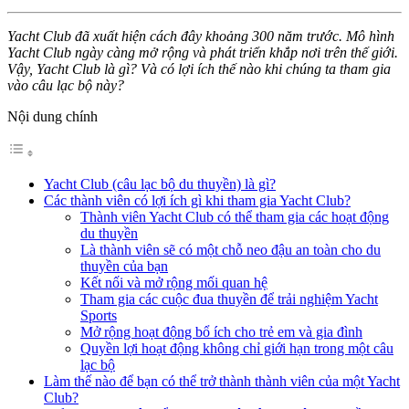
Yacht Club đã xuất hiện cách đây khoảng 300 năm trước. Mô hình
Yacht Club ngày càng mở rộng và phát triển khắp nơi trên thế giới.
Vậy, Yacht Club là gì? Và có lợi ích thế nào khi chúng ta tham gia
vào câu lạc bộ này?
Nội dung chính
Yacht Club (câu lạc bộ du thuyền) là gì?
Các thành viên có lợi ích gì khi tham gia Yacht Club?
Thành viên Yacht Club có thể tham gia các hoạt động
du thuyền
Là thành viên sẽ có một chỗ neo đậu an toàn cho du
thuyền của bạn
Kết nối và mở rộng mối quan hệ
Tham gia các cuộc đua thuyền để trải nghiệm Yacht
Sports
Mở rộng hoạt động bổ ích cho trẻ em và gia đình
Quyền lợi hoạt động không chỉ giới hạn trong một câu
lạc bộ
Làm thế nào để bạn có thể trở thành thành viên của một Yacht
Club?