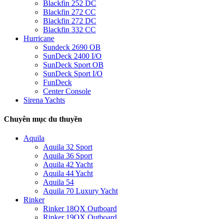
Blackfin 252 DC
Blackfin 272 CC
Blackfin 272 DC
Blackfin 332 CC
Hurricane
Sundeck 2690 OB
SunDeck 2400 I/O
SunDeck Sport OB
SunDeck Sport I/O
FunDeck
Center Console
Sirena Yachts
Chuyên mục du thuyền
Aquila
Aquila 32 Sport
Aquila 36 Sport
Aquila 42 Yacht
Aquila 44 Yacht
Aquila 54
Aquila 70 Luxury Yacht
Rinker
Rinker 18QX Outboard
Rinker 19QX Outboard