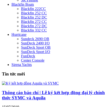
SR Fishing
Blackfin Boats
Blackfin 222CC
Blackfin 252 CC
Blackfin 252 DC
Blackfin 272 CC
Blackfin 272 DC
Blackfin 332 CC
Hurricane
Sundeck 2690 OB
SunDeck 2400 I/O
SunDeck Sport OB
SunDeck Sport I/O
FunDeck
Center Console
Sirena Yachts
Tin tức mới
Thông cáo báo chí | Lễ ký kết hợp đồng đại lý chính
thức SYMC và Aquila
15/07/2019