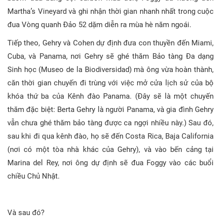
Martha’s Vineyard và ghi nhận thời gian nhanh nhất trong cuộc
đua Vòng quanh Đảo 52 dặm diễn ra mùa hè năm ngoái.
Tiếp theo, Gehry và Cohen dự định đưa con thuyền đến Miami,
Cuba, và Panama, nơi Gehry sẽ ghé thăm Bảo tàng Đa dạng
Sinh học (Museo de la Biodiversidad) mà ông vừa hoàn thành,
căn thời gian chuyến đi trùng với việc mở cửa lịch sử của bộ
khóa thứ ba của Kênh đào Panama. (Đây sẽ là một chuyến
thăm đặc biệt: Berta Gehry là người Panama, và gia đình Gehry
vẫn chưa ghé thăm bảo tàng được ca ngợi nhiều này.) Sau đó,
sau khi đi qua kênh đào, họ sẽ đến Costa Rica, Baja California
(nơi có một tòa nhà khác của Gehry), và vào bến cảng tại
Marina del Rey, nơi ông dự định sẽ đua Foggy vào các buổi
chiều Chủ Nhật.
Và sau đó?