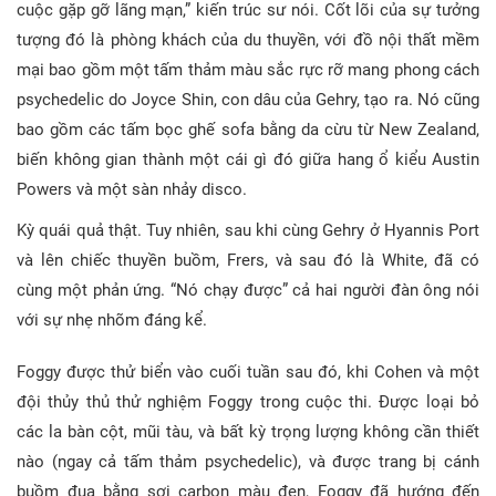
cuộc gặp gỡ lãng mạn,” kiến trúc sư nói. Cốt lõi của sự tưởng
tượng đó là phòng khách của du thuyền, với đồ nội thất mềm
mại bao gồm một tấm thảm màu sắc rực rỡ mang phong cách
psychedelic do Joyce Shin, con dâu của Gehry, tạo ra. Nó cũng
bao gồm các tấm bọc ghế sofa bằng da cừu từ New Zealand,
biến không gian thành một cái gì đó giữa hang ổ kiểu Austin
Powers và một sàn nhảy disco.
Kỳ quái quả thật. Tuy nhiên, sau khi cùng Gehry ở Hyannis Port
và lên chiếc thuyền buồm, Frers, và sau đó là White, đã có
cùng một phản ứng. “Nó chạy được” cả hai người đàn ông nói
với sự nhẹ nhõm đáng kể.
Foggy được thử biển vào cuối tuần sau đó, khi Cohen và một
đội thủy thủ thử nghiệm Foggy trong cuộc thi. Được loại bỏ
các la bàn cột, mũi tàu, và bất kỳ trọng lượng không cần thiết
nào (ngay cả tấm thảm psychedelic), và được trang bị cánh
buồm đua bằng sợi carbon màu đen, Foggy đã hướng đến