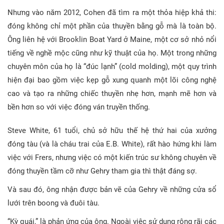
Nhưng vào năm 2012, Cohen đã tìm ra một thỏa hiệp khả thi:
đóng không chỉ một phần của thuyền bằng gỗ mà là toàn bộ.
Ông liên hệ với Brooklin Boat Yard ở Maine, một cơ sở nhỏ nổi
tiếng về nghề mộc cũng như kỹ thuật của họ. Một trong những
chuyên môn của họ là “đúc lạnh” (cold molding), một quy trình
hiện đại bao gồm việc kẹp gỗ xung quanh một lõi công nghệ
cao và tạo ra những chiếc thuyền nhẹ hơn, mạnh mẽ hơn và
bền hơn so với việc đóng ván truyền thống.
Steve White, 61 tuổi, chủ sở hữu thế hệ thứ hai của xưởng
đóng tàu (và là cháu trai của E.B. White), rất hào hứng khi làm
việc với Frers, nhưng việc có một kiến trúc sư không chuyên về
đóng thuyền tầm cỡ như Gehry tham gia thì thật đáng sợ.
Và sau đó, ông nhận được bản vẽ của Gehry về những cửa sổ
lưới trên boong và đuôi tàu.
“Kỳ quái,” là phản ứng của ông. Ngoài việc sử dụng rộng rãi các