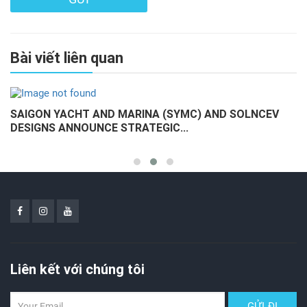
Bài viết liên quan
🌊 KHÔNG CHỈ LÀ ĐỐI THỦ CỦA LÝ TIỂU LONG...
Liên kết với chúng tôi