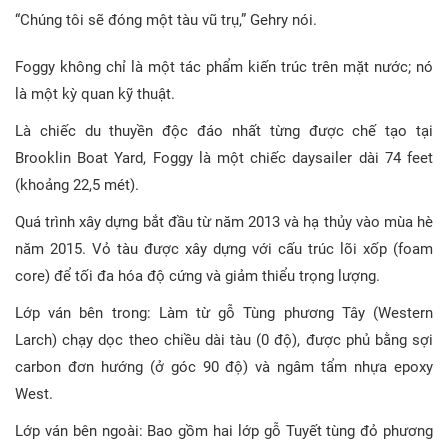
“Chúng tôi sẽ đóng một tàu vũ trụ,” Gehry nói.
Foggy không chỉ là một tác phẩm kiến trúc trên mặt nước; nó
là một kỳ quan kỹ thuật.
Là chiếc du thuyền độc đáo nhất từng được chế tạo tại
Brooklin Boat Yard, Foggy là một chiếc daysailer dài 74 feet
(khoảng 22,5 mét).
Quá trình xây dựng bắt đầu từ năm 2013 và hạ thủy vào mùa hè
năm 2015. Vỏ tàu được xây dựng với cấu trúc lõi xốp (foam
core) để tối đa hóa độ cứng và giảm thiểu trọng lượng.
Lớp ván bên trong: Làm từ gỗ Tùng phương Tây (Western
Larch) chạy dọc theo chiều dài tàu (0 độ), được phủ bằng sợi
carbon đơn hướng (ở góc 90 độ) và ngâm tẩm nhựa epoxy
West.
Lớp ván bên ngoài: Bao gồm hai lớp gỗ Tuyết tùng đỏ phương