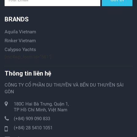
BRANDS
Aquila Vietnam
Rinker Vietnam
Calypso Yachts
[mc4wp_form id=”581″]
Thông tin liên hệ
CÔNG TY CỔ PHẦN DU THUYỀN VÀ BẾN DU THUYỀN SÀI
GÒN
180C Hai Bà Trưng, Quận 1,
TP Hồ Chí Minh, Việt Nam
(+84) 909 090 833
(+84) 28 5410 1051