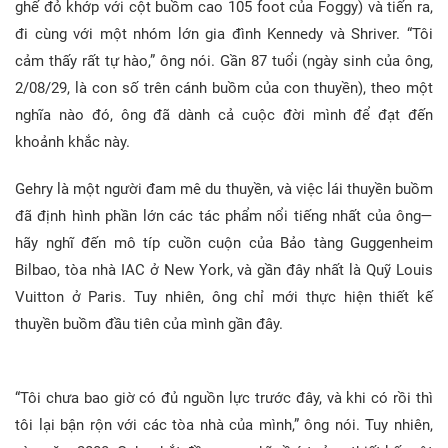
ghế đỏ khớp với cột buồm cao 105 foot của Foggy) và tiến ra,
đi cùng với một nhóm lớn gia đình Kennedy và Shriver. “Tôi
cảm thấy rất tự hào,” ông nói. Gần 87 tuổi (ngày sinh của ông,
2/08/29, là con số trên cánh buồm của con thuyền), theo một
nghĩa nào đó, ông đã dành cả cuộc đời mình để đạt đến
khoảnh khắc này.
Gehry là một người đam mê du thuyền, và việc lái thuyền buồm
đã định hình phần lớn các tác phẩm nổi tiếng nhất của ông—
hãy nghĩ đến mô típ cuồn cuộn của Bảo tàng Guggenheim
Bilbao, tòa nhà IAC ở New York, và gần đây nhất là Quỹ Louis
Vuitton ở Paris. Tuy nhiên, ông chỉ mới thực hiện thiết kế
thuyền buồm đầu tiên của mình gần đây.
“Tôi chưa bao giờ có đủ nguồn lực trước đây, và khi có rồi thì
tôi lại bận rộn với các tòa nhà của mình,” ông nói. Tuy nhiên,