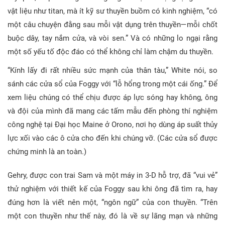
vật liệu như titan, mà ít kỹ sư thuyền buồm có kinh nghiệm, “có
một câu chuyện đằng sau mỗi vật dụng trên thuyền—mỗi chốt
buộc dây, tay nắm cửa, và vòi sen.” Và có những lo ngại rằng
một số yếu tố độc đáo có thể không chỉ làm chậm du thuyền.
“Kính lấy đi rất nhiều sức mạnh của thân tàu,” White nói, so
sánh các cửa sổ của Foggy với “lỗ hổng trong một cái ống.” Để
xem liệu chúng có thể chịu được áp lực sóng hay không, ông
và đội của mình đã mang các tấm mẫu đến phòng thí nghiệm
công nghệ tại Đại học Maine ở Orono, nơi họ dùng áp suất thủy
lực xối vào các ô cửa cho đến khi chúng vỡ. (Các cửa sổ được
chứng minh là an toàn.)
Gehry, được con trai Sam và một máy in 3-D hỗ trợ, đã “vui vẻ”
thử nghiệm với thiết kế của Foggy sau khi ông đã tìm ra, hay
đúng hơn là viết nên một, “ngôn ngữ” của con thuyền. “Trên
một con thuyền như thế này, đó là về sự lãng mạn và những