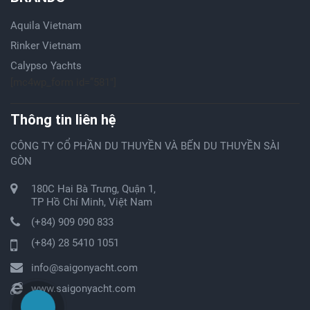
Aquila Vietnam
Rinker Vietnam
Calypso Yachts
[mc4wp_form id=”581″]
Thông tin liên hệ
CÔNG TY CỔ PHẦN DU THUYỀN VÀ BẾN DU THUYỀN SÀI
GÒN
180C Hai Bà Trưng, Quận 1,
TP Hồ Chí Minh, Việt Nam
(+84) 909 090 833
(+84) 28 5410 1051
info@saigonyacht.com
www.saigonyacht.com