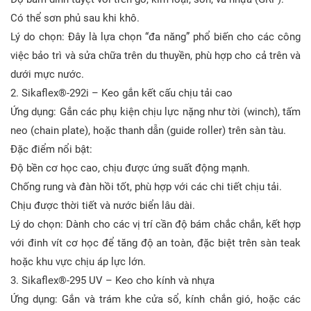
Có thể sơn phủ sau khi khô.
Lý do chọn: Đây là lựa chọn “đa năng” phổ biến cho các công
việc bảo trì và sửa chữa trên du thuyền, phù hợp cho cả trên và
dưới mực nước.
2. Sikaflex®-292i – Keo gắn kết cấu chịu tải cao
Ứng dụng: Gắn các phụ kiện chịu lực nặng như tời (winch), tấm
neo (chain plate), hoặc thanh dẫn (guide roller) trên sàn tàu.
Đặc điểm nổi bật:
Độ bền cơ học cao, chịu được ứng suất động mạnh.
Chống rung và đàn hồi tốt, phù hợp với các chi tiết chịu tải.
Chịu được thời tiết và nước biển lâu dài.
Lý do chọn: Dành cho các vị trí cần độ bám chắc chắn, kết hợp
với đinh vít cơ học để tăng độ an toàn, đặc biệt trên sàn teak
hoặc khu vực chịu áp lực lớn.
3. Sikaflex®-295 UV – Keo cho kính và nhựa
Ứng dụng: Gắn và trám khe cửa sổ, kính chắn gió, hoặc các