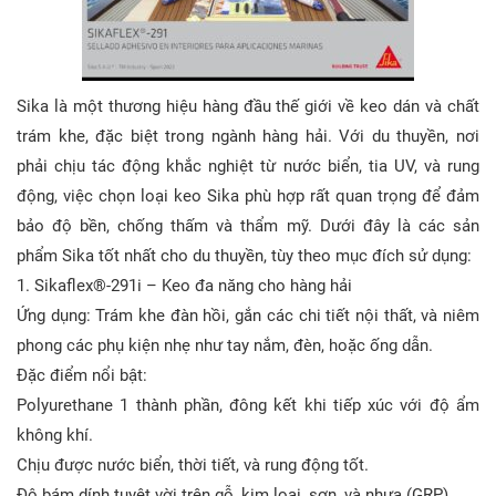
Sika là một thương hiệu hàng đầu thế giới về keo dán và chất
trám khe, đặc biệt trong ngành hàng hải. Với du thuyền, nơi
phải chịu tác động khắc nghiệt từ nước biển, tia UV, và rung
động, việc chọn loại keo Sika phù hợp rất quan trọng để đảm
bảo độ bền, chống thấm và thẩm mỹ. Dưới đây là các sản
phẩm Sika tốt nhất cho du thuyền, tùy theo mục đích sử dụng:
1. Sikaflex®-291i – Keo đa năng cho hàng hải
Ứng dụng: Trám khe đàn hồi, gắn các chi tiết nội thất, và niêm
phong các phụ kiện nhẹ như tay nắm, đèn, hoặc ống dẫn.
Đặc điểm nổi bật:
Polyurethane 1 thành phần, đông kết khi tiếp xúc với độ ẩm
không khí.
Chịu được nước biển, thời tiết, và rung động tốt.
Độ bám dính tuyệt vời trên gỗ, kim loại, sơn, và nhựa (GRP).