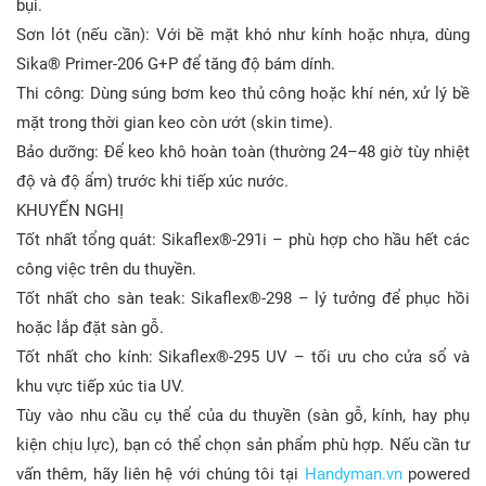
bụi.
Sơn lót (nếu cần): Với bề mặt khó như kính hoặc nhựa, dùng
Sika® Primer-206 G+P để tăng độ bám dính.
Thi công: Dùng súng bơm keo thủ công hoặc khí nén, xử lý bề
mặt trong thời gian keo còn ướt (skin time).
Bảo dưỡng: Để keo khô hoàn toàn (thường 24–48 giờ tùy nhiệt
độ và độ ẩm) trước khi tiếp xúc nước.
KHUYẾN NGHỊ
Tốt nhất tổng quát: Sikaflex®-291i – phù hợp cho hầu hết các
công việc trên du thuyền.
Tốt nhất cho sàn teak: Sikaflex®-298 – lý tưởng để phục hồi
hoặc lắp đặt sàn gỗ.
Tốt nhất cho kính: Sikaflex®-295 UV – tối ưu cho cửa sổ và
khu vực tiếp xúc tia UV.
Tùy vào nhu cầu cụ thể của du thuyền (sàn gỗ, kính, hay phụ
kiện chịu lực), bạn có thể chọn sản phẩm phù hợp. Nếu cần tư
vấn thêm, hãy liên hệ với chúng tôi tại
Handyman.vn
powered