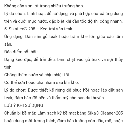
Không cần sơn lót trong nhiều trường hợp.
Lý do chọn: Linh hoạt, dễ sử dụng, và phù hợp cho cả ứng dụng
trên và dưới mực nước, đặc biệt khi cần tốc độ thi công nhanh.
5. Sikaflex®-298 – Keo trải sàn teak
Ứng dụng: Dán sàn gỗ teak hoặc trám khe lớn giữa các tấm
sàn.
Đặc điểm nổi bật:
Dạng keo đặc, dễ trải đều, bám chặt vào gỗ teak và sợi thủy
tinh.
Chống thấm nước và chịu nhiệt tốt.
Có thể sơn hoặc chà nhám sau khi khô.
Lý do chọn: Được thiết kế riêng để phục hồi hoặc lắp đặt sàn
teak, đảm bảo độ bền và thẩm mỹ cho sàn du thuyền.
LƯU Ý KHI SỬ DỤNG
Chuẩn bị bề mặt: Làm sạch kỹ bề mặt bằng Sika® Cleaner-205
hoặc dung môi tương thích, đảm bảo không còn dầu, mỡ, hoặc