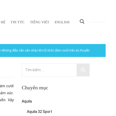
 HỆ
TIN TỨC
TIẾNG VIỆT
ENGLISH
»
Những điều cần cân nhắc khi tổ chức đám cưới trên du thuyền
đám cưới
Chuyên mục
cảm xúc.
yền. Vậy
Aquila
Aquila 32 Sport