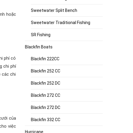
Sweetwater Split Bench
inh hoặc
Sweetwater Traditional Fishing
SR Fishing
Blackfin Boats
i phí có
Blackfin 222CC
g chi phí
Blackfin 252 CC
 các chi
Blackfin 252 DC
Blackfin 272 CC
Blackfin 272 DC
cưới của
Blackfin 332 CC
cho việc
Hurricane