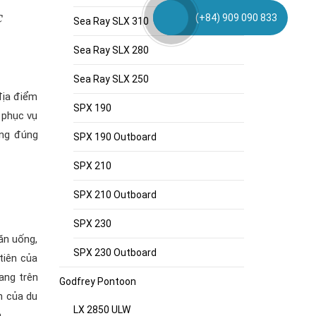
c
(+84) 909 090 833
Sea Ray SLX 310
Sea Ray SLX 280
Sea Ray SLX 250
 địa điểm
SPX 190
 phục vụ
ộng đúng
SPX 190 Outboard
SPX 210
SPX 210 Outboard
SPX 230
ăn uống,
SPX 230 Outboard
tiên của
ang trên
Godfrey Pontoon
n của du
LX 2850 ULW
.