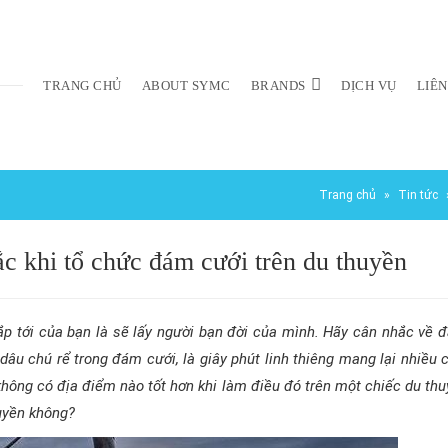
TRANG CHỦ
ABOUT SYMC
BRANDS
DỊCH VỤ
LIÊN
Trang chủ
»
Tin tức
c khi tổ chức đám cưới trên du thuyền
p tới của bạn là sẽ lấy người bạn đời của mình. Hãy cân nhắc về 
âu chú rể trong đám cưới, là giây phút linh thiêng mang lại nhiều 
ông có địa điểm nào tốt hơn khi làm điều đó trên một chiếc du thu
huyền không?