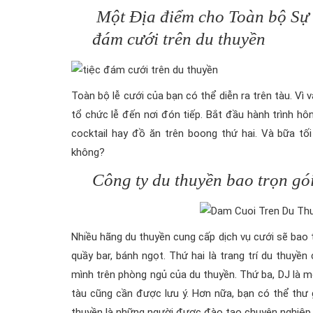
Một Địa điểm cho Toàn bộ Sự k
đám cưới trên du thuyền
Toàn bộ lễ cưới của bạn có thể diễn ra trên tàu. Vì
tổ chức lễ đến nơi đón tiếp. Bắt đầu hành trình hôn
cocktail hay đồ ăn trên boong thứ hai. Và bữa tố
không?
Công ty du thuyền bao trọn gó
Nhiều hãng du thuyền cung cấp dịch vụ cưới sẽ bao t
quầy bar, bánh ngọt. Thứ hai là trang trí du thuy
mình trên phòng ngủ của du thuyền. Thứ ba, DJ là m
tàu cũng cần được lưu ý. Hơn nữa, bạn có thể thư
thuyền là những người được đào tạo chuyên nghiệp.