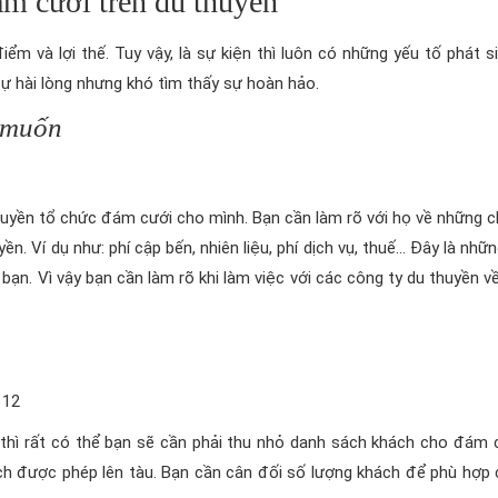
ảm cưới trên du thuyền
m và lợi thế. Tuy vậy, là sự kiện thì luôn có những yếu tố phát s
 sự hài lòng nhưng khó tìm thấy sự hoàn hảo.
 muốn
huyền tổ chức đám cưới cho mình. Bạn cần làm rõ với họ về những ch
. Ví dụ như: phí cập bến, nhiên liệu, phí dịch vụ, thuế… Đây là nhữn
ạn. Vì vậy bạn cần làm rõ khi làm việc với các công ty du thuyền về
n thì rất có thể bạn sẽ cần phải thu nhỏ danh sách khách cho đám 
ch được phép lên tàu. Bạn cần cân đối số lượng khách để phù hợp 