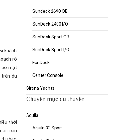
Sundeck 2690 OB
SunDeck 2400 I/O
SunDeck Sport OB
SunDeck Sport I/O
vị khách
hoạch rõ
FunDeck
ể có mặt
Center Console
 trên du
Sirena Yachts
Chuyên mục du thuyền
Aquila
iều thời
Aquila 32 Sport
hoặc cần
 đi theo