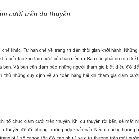
ám cưới trên du thuyền
 chế khác. Từ hạn chế về trang trí đến thời gian khởi hành! Những 
t ở bến tàu khi đám cưới của bạn diễn ra. Bạn cần phải có một kế 
a bạn. Và bạn cần đảm bảo những người tham gia biết điều đó đ
n thủ những quy định về an toàn hàng hải khi tham gia đám cưới
i tổ chức đám cưới trên thuyền. Khi du thuyền rời bến, sẽ mất nh
 trên thuyền để đề phòng trường hợp khẩn cấp. Nếu có ai bị thương 
n trang bị 1 số canoe tốc độ cao như 1 xe cứu thương trên mặt nước