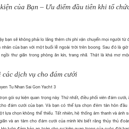
iện của Bạn – Ưu điểm đầu tiên khi tổ chứ
 vậy bạn sẽ không phải lo lắng thêm chi phí vận chuyển mọi người từ
 nhân của bạn với một buổi lễ ngoài trời trên boong. Sau đó là giờ
i ngồi thư giãn trong phòng ăn kín, trang nhã. Thật là khá mơ m
i các dịch vụ cho đám cưới
rọn gói sự kiện quan trọng này. Thứ nhất, điều phối viên đám cưới, 
ền cho đám cưới của bạn. Và bạn có thể lựa chọn đêm tân hôn đầu 
ột lựa chọn không thể thiếu. Tất nhiên, hệ thống âm thanh và ánh s
 giãn và an tâm cho đám cưới của mình khi biết rằng thủy thủ đoà
 Họ luôn đảm bảo an toàn cho sự kiện quan trọng của cuộc đời bạn