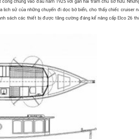
mắt công chúng vào đầu năm 1925 với gần hai trăm chủ sở hữu. Nhữn
 lịch sử của những chuyến đi dọc bờ biển, cho thấy chiếc cruiser n
anh sách các thiết bị được tăng cường đáng kể nâng cấp Elco 26 t