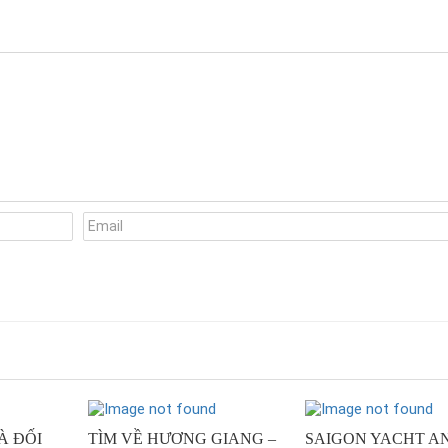
À ĐỐI
TÌM VỀ HƯƠNG GIANG –
SAIGON YACHT A