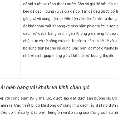
có vòi nước và rãnh thoát nước. Còn có giá để bát đĩa, n
kéo để dao – dụng vụ và giá để đồ. Tất cả đều được bố tr
gàng và vô cùng tiện lợi. Đối diện với bếp là một tủ đựng
áo khá thoải mái. Khoang vệ sinh nằm phía trước, được 
cách với cabin bằng vách ngăn. Không gian riêng tư cao 
chậu rửa và kệ bằng vải lanh. Ngoài ra, còn có hệ kệ và gi
bổ sung tiện lợi cho sử dụng. Đặc biệt, có một ô vuông l
nhà vệ sinh, giúp thông gió và kết nối với boong thuyền.
ái hiên bằng vải khaki và kính chắn gió.
r với công suất i5-I8 mã lực, được lắp đặt dưới sàn buồng lái. Có 
bin ra. Các thiết bị cơ khí động cơ cũng như cách lắp đặt nó đơn 
đều có thể xử lý. Đặc biệt, tiếng ồn và độ rung của động cơ hầu n