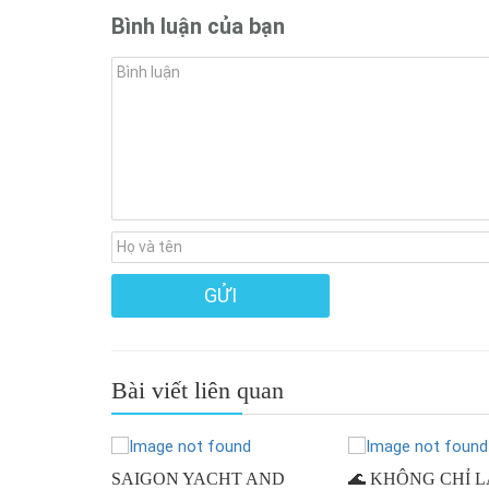
Bình luận của bạn
Bài viết liên quan
 GIANG –
SAIGON YACHT AND
🌊 KHÔNG CHỈ L