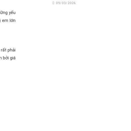
09/03/2026
hững yếu
ị em lớn
 rất phải
 bởi giá