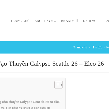
TRANG CHỦ
ABOUT SYMC
BRANDS
DỊCH VỤ
LIÊN
Trang chủ
»
Tin tức
»
N
o Thuyền Calypso Seattle 26 – Elco 26
 cho thuyền Calypso Seattle 26 ra đời?
mái hiên bằng vải khaki và kính chắn gió.