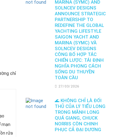
MARINA (SYMC) AND
SOLNCEV DESIGNS
ANNOUNCE STRATEGIC
PARTNERSHIP TO
REDEFINE THE GLOBAL
YACHTING LIFESTYLE
SAIGON YACHT AND
MARINA (SYMC) VÀ
SOLNCEV DESIGNS
CÔNG BỐ HỢP TÁC
CHIẾN LƯỢC: TÁI ĐỊNH
NGHĨA PHONG CÁCH
SỐNG DU THUYỀN
ường chỉ
TOÀN CẦU
27/03/2026
🌊 KHÔNG CHỈ LÀ ĐỐI
THỦ CỦA LÝ TIỂU LONG
TRONG MÃNH LONG
tạo
QUÁ GIANG, CHUCK
NORRIS CÒN CHINH
 Ở mạn
PHỤC CẢ ĐẠI DƯƠNG
bồn rửa