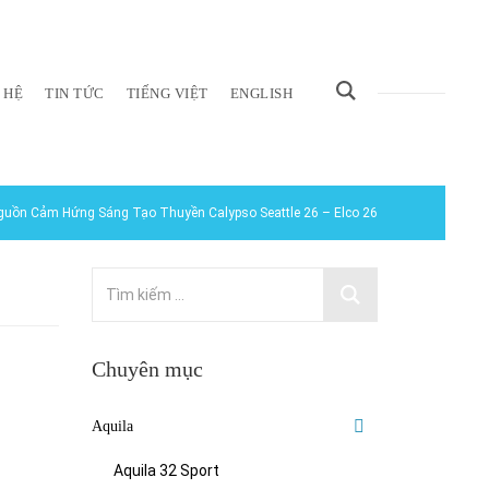
 HỆ
TIN TỨC
TIẾNG VIỆT
ENGLISH
guồn Cảm Hứng Sáng Tạo Thuyền Calypso Seattle 26 – Elco 26
Chuyên mục
Aquila
Aquila 32 Sport