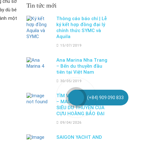
g chủ sở
Tin tức mới
ày dù bé
hành một
Thông cáo báo chí | Lễ
ký kết hợp đồng đại lý
chính thức SYMC và
Aquila
15/07/2019
Ana Marina Nha Trang
– Bến du thuyền đầu
tiên tại Việt Nam
30/05/2019
TÌM VỀ HƯƠNG GIANG
(+84) 909 090 833
– MAID MARION, CON
SIÊU DU THUYỀN CỦA
CỰU HOÀNG BẢO ĐẠI
09/04/2026
SAIGON YACHT AND