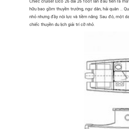
Chiếc cruiser Elco 26 dài 26 foot lần đầu tiên ra 
hữu bao gồm thuyền trưởng, ngư dân, hải quân … Qua
nhỏ nhưng đầy nội lực và tiềm năng. Sau đó, một d
chiếc thuyền du lịch giải trí cỡ nhỏ.