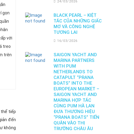
24/03/2026
găn
í gọn
BLACK PEARL – KIỆT
TÁC CỦA NHỮNG GIẤC
 quần
MƠ VÀ CÔNG NGHỆ
phân
TƯƠNG LAI
cấp với
16/03/2026
á treo
SAIGON YACHT AND
ớn trên
MARINA PARTNERS
WITH PUM
NETHERLANDS TO
CATAPULT “PRANA
BOATS” INTO THE
EUROPEAN MARKET –
SAIGON YACHT AND
MARINA HỢP TÁC
CÙNG PUM HÀ LAN
thể tiếp
ĐƯA THƯƠNG HIỆU
“PRANA BOATS” TIẾN
giản đến
QUÂN VÀO THỊ
hư không
TRƯỜNG CHÂU ÂU