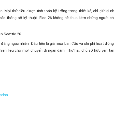
 Mọi thứ đều được tính toán kỹ lưỡng trong thiết kế, chỉ giữ lại n
à các thông số kỹ thuật. Elco 26 không hề thua kém những người ch
t đáng ngạc nhiên. Đầu tiên là giá mua ban đầu và chi phí hoạt động
nhiên liệu cho một chuyến đi ngàn dặm. Thứ hai, chủ sở hữu yên tâm
arina