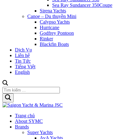
Sea Ray Sundancer 350Coupe
Sirena Yachts
Canoe – Du thuyền Mini
Calypso Yachts
Hurricane
Godfrey Pontoon
Rinker
Blackfin Boats
Dịch Vụ
Liên hệ
Tin Tức
Tiếng Việt
English
Trang chủ
About SYMC
Brands
Super Yachts
AvA Yachts