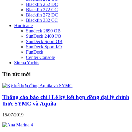
Blackfin 252 DC
Blackfin 272 CC
Blackfin 272 DC
Blackfin 332 CC
Hurricane
Sundeck 2690 OB
SunDeck 2400 I/O
SunDeck Sport OB
SunDeck Sport I/O
FunDeck
Center Console
Sirena Yachts
Tin tức mới
Thông cáo báo chí | Lễ ký kết hợp đồng đại lý chính
thức SYMC và Aquila
15/07/2019