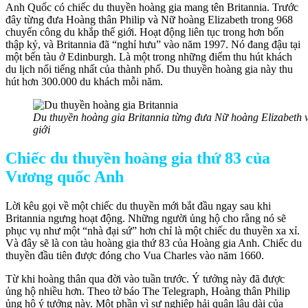
Anh Quốc có chiếc du thuyền hoàng gia mang tên Britannia. Trước
đây từng đưa Hoàng thân Philip và Nữ hoàng Elizabeth trong 968
chuyến công du khắp thế giới. Hoạt động liên tục trong hơn bốn
thập kỷ, và Britannia đã “nghỉ hưu” vào năm 1997. Nó đang đậu tại
một bến tàu ở Edinburgh. Là một trong những điểm thu hút khách
du lịch nổi tiếng nhất của thành phố. Du thuyền hoàng gia này thu
hút hơn 300.000 du khách mỗi năm.
Du thuyền hoàng gia Britannia từng đưa Nữ hoàng Elizabeth v
giới
Chiếc du thuyền hoàng gia thứ 83 của
Vương quốc Anh
Lời kêu gọi về một chiếc du thuyền mới bắt đầu ngay sau khi
Britannia ngưng hoạt động. Những người ủng hộ cho rằng nó sẽ
phục vụ như một “nhà đại sứ” hơn chỉ là một chiếc du thuyền xa xỉ.
Và đây sẽ là con tàu hoàng gia thứ 83 của Hoàng gia Anh. Chiếc du
thuyền đầu tiên được đóng cho Vua Charles vào năm 1660.
Từ khi hoàng thân qua đời vào tuần trước. Ý tưởng này đã được
ủng hộ nhiều hơn. Theo tờ báo The Telegraph, Hoàng thân Philip
ủng hộ ý tưởng này. Một phần vì sự nghiệp hải quân lâu dài của