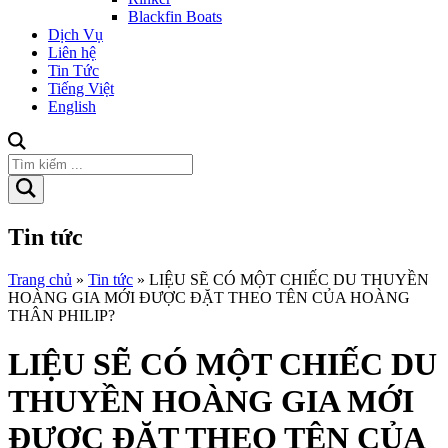
Blackfin Boats
Dịch Vụ
Liên hệ
Tin Tức
Tiếng Việt
English
Tin tức
Trang chủ
»
Tin tức
»
LIỆU SẼ CÓ MỘT CHIẾC DU THUYỀN
HOÀNG GIA MỚI ĐƯỢC ĐẶT THEO TÊN CỦA HOÀNG
THÂN PHILIP?
LIỆU SẼ CÓ MỘT CHIẾC DU
THUYỀN HOÀNG GIA MỚI
ĐƯỢC ĐẶT THEO TÊN CỦA