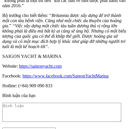
“không phải là một ưu tiên” khi các bản vẽ mới được phát hành vào
năm 2016.”
Bộ trưởng cho biết thêm:
“Britannia được xây dựng để trở thành
một con tàu bệnh viện. Cũng như một chiếc du thuyền của hoàng
gia.
”
“Việc xây dựng một chiếc tàu tuần dương thú vị rộng lớn
không phải là điều mà bất kỳ ai cũng sẽ ủng hộ.
Nhưng có một biểu
tượng của quốc gia có thể đi khắp thế giới. Được hoàng gia sử
dụng và có một mục đích hợp lý khác như giúp đỡ những người trẻ
tuổi là một kế hoạch tốt”.
SAIGON YACHT & MARINA
Website:
https://saigonyacht.com
Facebook:
https://www.facebook.com/SaigonYachtMarina
Hotline: (+84) 909 090 833
Bình luận của bạn