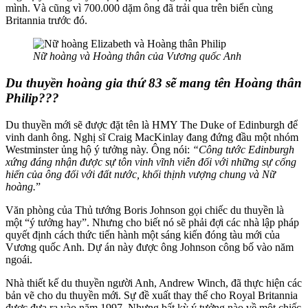
mình. Và cũng vì 700.000 dặm ông đã trải qua trên biển cùng
Britannia trước đó.
Nữ hoàng và Hoàng thân của Vương quốc Anh
Du thuyền hoàng gia thứ 83 sẽ mang tên Hoàng thân
Philip???
Du thuyền mới sẽ được đặt tên là HMY The Duke of Edinburgh để
vinh danh ông. Nghị sĩ Craig MacKinlay đang đứng đầu một nhóm
Westminster ủng hộ ý tưởng này. Ông nói:
“Công tước Edinburgh
xứng đáng nhận được sự tôn vinh vĩnh viễn đối với những sự cống
hiến của ông đối với đất nước, khối thịnh vượng chung và Nữ
hoàng.
”
Văn phòng của Thủ tướng Boris Johnson gọi chiếc du thuyền là
một “ý tưởng hay”. Nhưng cho biết nó sẽ phải đợi các nhà lập pháp
quyết định cách thức tiến hành một sáng kiến ​​đóng tàu mới của
Vương quốc Anh. Dự án này được ông Johnson công bố vào năm
ngoái.
Nhà thiết kế du thuyền người Anh, Andrew Winch, đã thực hiện các
bản vẽ cho du thuyền mới. Sự đề xuất thay thế cho Royal Britannia
được đưa ra vào năm 1997. Nhưng bất kỳ ý tưởng nào về một chiếc