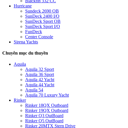
Blackfin 332 CC
Hurricane
Sundeck 2690 OB
SunDeck 2400 I/O
SunDeck Sport OB
SunDeck Sport I/O
FunDeck
Center Console
Sirena Yachts
Chuyên mục du thuyền
Aquila
Aquila 32 Sport
Aquila 36 Sport
Aquila 42 Yacht
Aquila 44 Yacht
Aquila 54
Aquila 70 Luxury Yacht
Rinker
Rinker 18QX Outboard
Rinker 19QX Outboard
Rinker Q3 OutBoard
Rinker Q5 OutBoard
Rinker 20MTX Stern Drive