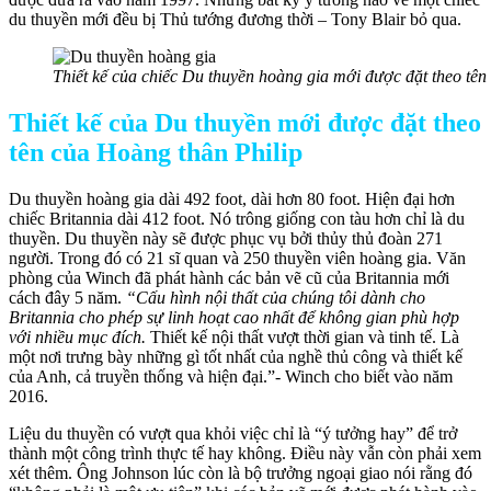
du thuyền mới đều bị Thủ tướng đương thời – Tony Blair bỏ qua.
Thiết kế của chiếc Du thuyền hoàng gia mới được đặt theo tên
Thiết kế của Du thuyền mới được đặt theo
tên của Hoàng thân Philip
Du thuyền hoàng gia dài 492 foot, dài hơn 80 foot. Hiện đại hơn
chiếc Britannia dài 412 foot. Nó trông giống con tàu hơn chỉ là du
thuyền. Du thuyền này sẽ được phục vụ bởi thủy thủ đoàn 271
người. Trong đó có 21 sĩ quan và 250 thuyền viên hoàng gia. Văn
phòng của Winch đã phát hành các bản vẽ cũ của Britannia mới
cách đây 5 năm.
“Cấu hình nội thất của chúng tôi dành cho
Britannia cho phép sự linh hoạt cao nhất để không gian phù hợp
với nhiều mục đích.
Thiết kế nội thất vượt thời gian và tinh tế. Là
một nơi trưng bày những gì tốt nhất của nghề thủ công và thiết kế
của Anh, cả truyền thống và hiện đại.”- Winch cho biết vào năm
2016.
Liệu du thuyền có vượt qua khỏi việc chỉ là “ý tưởng hay” để trở
thành một công trình thực tế hay không. Điều này vẫn còn phải xem
xét thêm. Ông Johnson lúc còn là bộ trưởng ngoại giao nói rằng đó