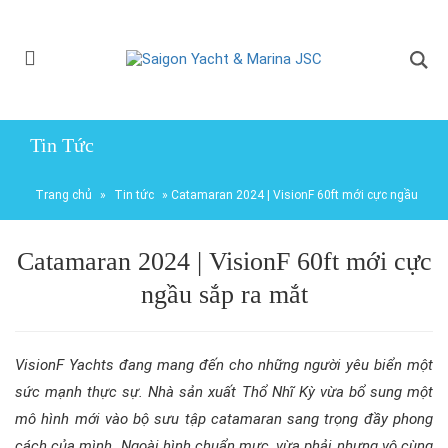
Tin Tức
Trang chủ
»
Tin tức
»
Catamaran 2024 | VisionF 60ft mới cực ngầu
sắp ra mắt
Catamaran 2024 | VisionF 60ft mới cực
ngầu sắp ra mắt
VisionF Yachts đang mang đến cho những người yêu biển một
sức mạnh thực sự. Nhà sản xuất Thổ Nhĩ Kỳ vừa bổ sung một
mô hình mới vào bộ sưu tập catamaran sang trọng đầy phong
cách của mình. Ngoài hình chuẩn mực, vừa phải nhưng vô cùng