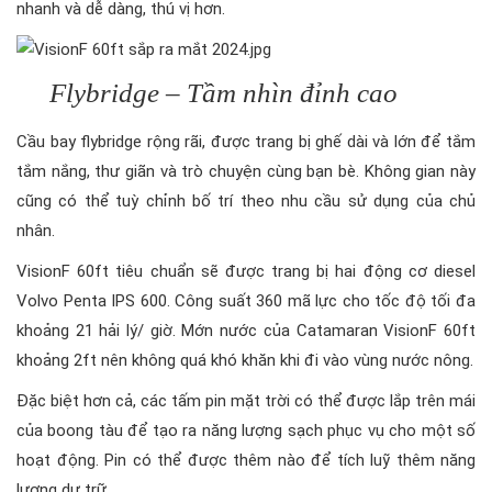
nhanh và dễ dàng, thú vị hơn.
Flybridge – Tầm nhìn đỉnh cao
Cầu bay flybridge rộng rãi, được trang bị ghế dài và lớn để tắm
tắm nắng, thư giãn và trò chuyện cùng bạn bè. Không gian này
cũng có thể tuỳ chỉnh bố trí theo nhu cầu sử dụng của chủ
nhân.
VisionF 60ft tiêu chuẩn sẽ được trang bị hai động cơ diesel
Volvo Penta IPS 600. Công suất 360 mã lực cho tốc độ tối đa
khoảng 21 hải lý/ giờ. Mớn nước của Catamaran VisionF 60ft
khoảng 2ft nên không quá khó khăn khi đi vào vùng nước nông.
Đặc biệt hơn cả, các tấm pin mặt trời có thể được lắp trên mái
của boong tàu để tạo ra năng lượng sạch phục vụ cho một số
hoạt động. Pin có thể được thêm nào để tích luỹ thêm năng
lượng dự trữ.