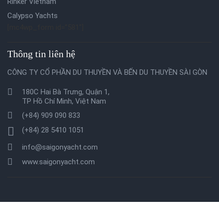
Rinker Vietnam
Calypso Yachts
[mc4wp_form id=”581″]
Thông tin liên hệ
CÔNG TY CỔ PHẦN DU THUYỀN VÀ BẾN DU THUYỀN SÀI GÒN
180C Hai Bà Trưng, Quận 1,
TP Hồ Chí Minh, Việt Nam
(+84) 909 090 833
(+84) 28 5410 1051
info@saigonyacht.com
www.saigonyacht.com