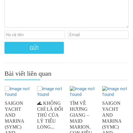
Bài viết liên quan
SAIGON
🌊 KHÔNG
TÌM VỀ
SAIGON
YACHT
CHỈ LÀ ĐỐI
HƯƠNG
YACHT
AND
THỦ CỦA
GIANG –
AND
MARINA
LÝ TIỂU
MAID
MARINA
(SYMC)
LONG...
MARION,
(SYMC)
AND
CON SIÊU
AND