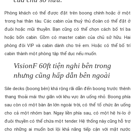
Phòng khách có thể được đặt trên boong chính hoặc ở một
trong hai thân tàu. Các cabin của thuỷ thủ đoàn có thể đặt ở
đuôi hoặc mũi thuyền. Bạn cũng có thể chọn cách bố trí ba
hoặc bốn cabin. Gồm có master cabin của chủ sở hữu. Hai
phòng đôi VIP và cabin dành cho trẻ em. Hoặc có thể bố trí
cabin thành một phòng tập thể dục nếu muốn.
VisionF 60ft tiện nghi bên trong
nhưng cũng hấp dẫn bên ngoài
Sile decks (boong bên) khá rộng rãi dẫn đến boong trước thênh
thang thoải mái thư giãn với khu vực ăn uống nhỏ. Boong phía
sau còn có một bàn ăn lớn ngoài trời, có thể tổ chức ăn uống
cho cả một nhóm bạn. Ngay liền phía sau, có một hệ hi-lo ở
đuôi thuyền có thể chứa một tender. Hệ thống này cũng hỗ trợ
cho những ai muốn bơi lội khả năng tiếp cận với mặt nước