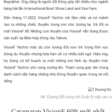
Bayraktar. Ông cũng là người đã đóng góp rất nhiều cho ngành
hàng hải lẫn International Boat Show Land and Sea Fairs.
Đến tháng 11.2022, VisionF Yachts với tầm nhìn và sứ mệnh
tạo ra những chiếc thuyền trong mơ cho tương lai. Và đã ra
mắt VisionF 80. Những con thuyền của VisionF vẫn đang được
sản xuất tại Nhà máy đóng tàu Yalova.
VisonF Yachts mặc dù còn tương đối non trẻ trong lĩnh vực
đóng du thuyền nhưng hứa hẹn sẽ có nhiều bất ngờ. Hiện nay,
họ đang có kế hoạch ra mắt những mô hình du thuyền mới.
VisionF Yachts ước vọng vương lên. Tham vọng góp tên trong
danh sách xếp hạng những nhà đóng thuyền quan trọng và nổi
tiếng.
Mr. Dương Đỗ cùng với Quản lý cấp cao củ
Catamaran VisionF 60ft mới nhất