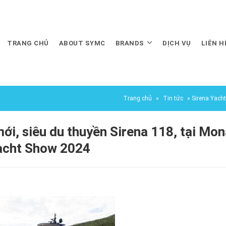
TRANG CHỦ
ABOUT SYMC
BRANDS
DỊCH VỤ
LIÊN H
Trang chủ
»
Tin tức
»
Sirena Yacht
Yacht Show 2024
mới, siêu du thuyền Sirena 118, tại Mo
acht Show 2024