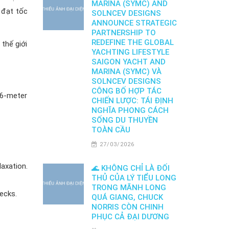
MARINA (SYMC) AND
 đạt tốc
SOLNCEV DESIGNS
ANNOUNCE STRATEGIC
PARTNERSHIP TO
REDEFINE THE GLOBAL
thế giới
YACHTING LIFESTYLE
SAIGON YACHT AND
MARINA (SYMC) VÀ
SOLNCEV DESIGNS
CÔNG BỐ HỢP TÁC
36-meter
CHIẾN LƯỢC: TÁI ĐỊNH
NGHĨA PHONG CÁCH
SỐNG DU THUYỀN
TOÀN CẦU
27/03/2026
laxation.
🌊 KHÔNG CHỈ LÀ ĐỐI
THỦ CỦA LÝ TIỂU LONG
TRONG MÃNH LONG
ecks.
QUÁ GIANG, CHUCK
NORRIS CÒN CHINH
PHỤC CẢ ĐẠI DƯƠNG