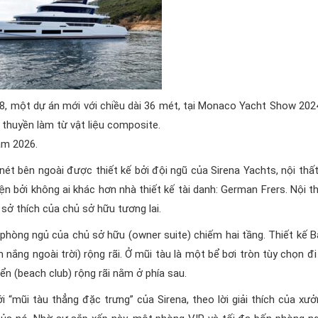
18, một dự án mới với chiều dài 36 mét, tại Monaco Yacht Show 2024
thuyền làm từ vật liệu composite.
ăm 2026.
 nét bên ngoài được thiết kế bởi đội ngũ của Sirena Yachts, nội thấ
ện bởi không ai khác hơn nhà thiết kế tài danh: German Frers. Nội t
sở thích của chủ sở hữu tương lai.
phòng ngủ của chủ sở hữu (owner suite) chiếm hai tầng. Thiết kế B
nắng ngoài trời) rộng rãi. Ở mũi tàu là một bể bơi tròn tùy chọn đi
ển (beach club) rộng rãi nằm ở phía sau.
 “mũi tàu thẳng đặc trưng” của Sirena, theo lời giải thích của xư