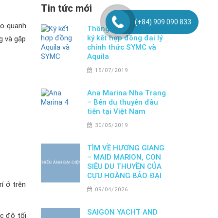
Tin tức mới
(+84) 909 090 833
ao quanh
Thông cáo báo chí | Lễ
ký kết hợp đồng đại lý
g và gặp
chính thức SYMC và
Aquila
15/07/2019
Ana Marina Nha Trang
– Bến du thuyền đầu
tiên tại Việt Nam
30/05/2019
TÌM VỀ HƯƠNG GIANG
– MAID MARION, CON
SIÊU DU THUYỀN CỦA
CỰU HOÀNG BẢO ĐẠI
í ở trên
09/04/2026
SAIGON YACHT AND
c độ tối