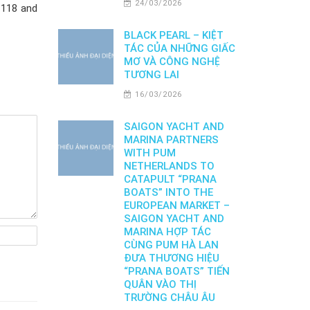
24/03/2026
a 118 and
BLACK PEARL – KIỆT
TÁC CỦA NHỮNG GIẤC
MƠ VÀ CÔNG NGHỆ
TƯƠNG LAI
16/03/2026
SAIGON YACHT AND
MARINA PARTNERS
WITH PUM
NETHERLANDS TO
CATAPULT “PRANA
BOATS” INTO THE
EUROPEAN MARKET –
SAIGON YACHT AND
MARINA HỢP TÁC
CÙNG PUM HÀ LAN
ĐƯA THƯƠNG HIỆU
“PRANA BOATS” TIẾN
QUÂN VÀO THỊ
TRƯỜNG CHÂU ÂU