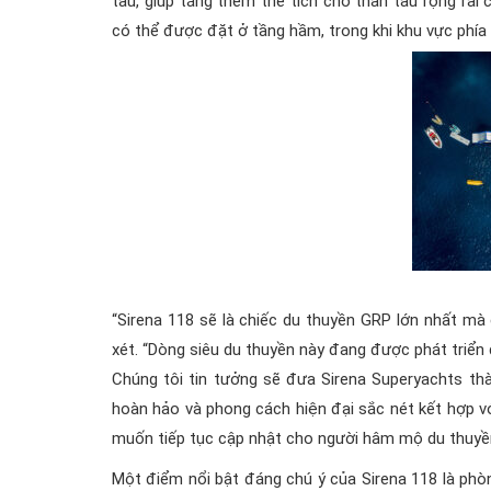
tàu, giúp tăng thêm thể tích cho thân tàu rộng rã
có thể được đặt ở tầng hầm, trong khi khu vực phía
“Sirena 118 sẽ là chiếc du thuyền GRP lớn nhất mà
xét. “Dòng siêu du thuyền này đang được phát triển 
Chúng tôi tin tưởng sẽ đưa Sirena Superyachts thàn
hoàn hảo và phong cách hiện đại sắc nét kết hợp vớ
muốn tiếp tục cập nhật cho người hâm mộ du thuyền
Một điểm nổi bật đáng chú ý của Sirena 118 là phòn