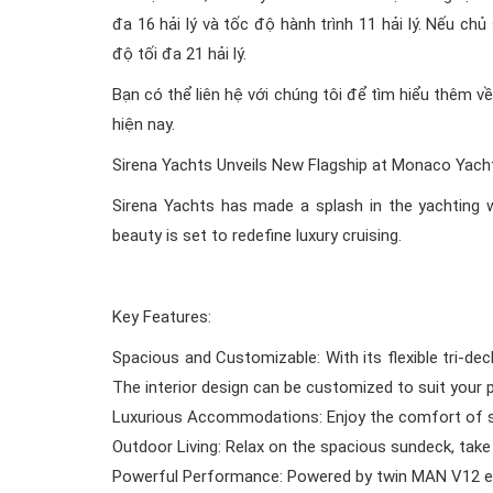
đa 16 hải lý và tốc độ hành trình 11 hải lý. Nếu ch
độ tối đa 21 hải lý.
Bạn có thể liên hệ với chúng tôi để tìm hiểu thêm v
hiện nay.
Sirena Yachts Unveils New Flagship at Monaco Yacht
Sirena Yachts has made a splash in the yachting w
beauty is set to redefine luxury cruising.
Key Features:
Spacious and Customizable: With its flexible tri-dec
The interior design can be customized to suit your p
Luxurious Accommodations: Enjoy the comfort of si
Outdoor Living: Relax on the spacious sundeck, take a
Powerful Performance: Powered by twin MAN V12 eng