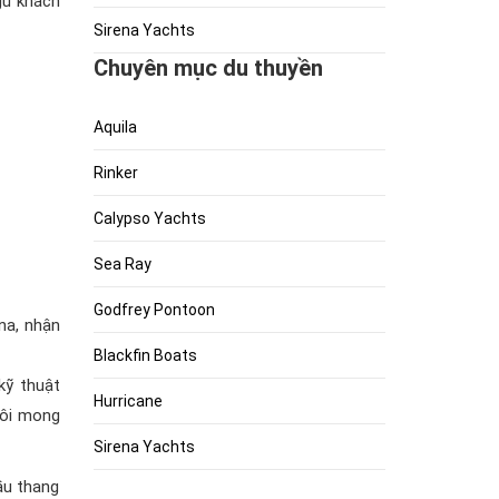
gủ khách
Sirena Yachts
Chuyên mục du thuyền
Aquila
Rinker
Calypso Yachts
Sea Ray
Godfrey Pontoon
na, nhận
Blackfin Boats
kỹ thuật
Hurricane
tôi mong
Sirena Yachts
ầu thang