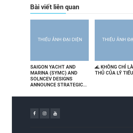
Bài viết liên quan
 GIANG –
SAIGON YACHT AND
🌊 KHÔNG CHỈ LÀ
 CON SIÊU
MARINA (SYMC) AND
THỦ CỦA LÝ TIỂU
SOLNCEV DESIGNS
ANNOUNCE STRATEGIC...