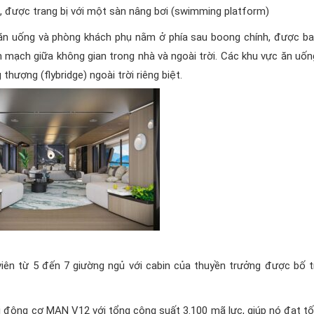
n, được trang bị với một sàn nâng bơi (swimming platform)
c ăn uống và phòng khách phụ nằm ở phía sau boong chính, được b
n mạch giữa không gian trong nhà và ngoài trời. Các khu vực ăn uốn
hượng (flybridge) ngoài trời riêng biệt.
viên từ 5 đến 7 giường ngủ với cabin của thuyền trưởng được bố tr
ai động cơ MAN V12 với tổng công suất 3.100 mã lực, giúp nó đạt tố