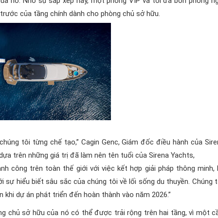
i của nó. Nhờ sự sắp xếp này, một phòng VIP và tối đa bốn phòng n
 trước của tầng chính dành cho phòng chủ sở hữu.
 chúng tôi từng chế tạo,” Cagin Genc, Giám đốc điều hành của Sire
dựa trên những giá trị đã làm nên tên tuổi của Sirena Yachts,
h công trên toàn thế giới với việc kết hợp giải pháp thông minh, 
i sự hiểu biết sâu sắc của chúng tôi về lối sống du thuyền. Chúng 
 khi dự án phát triển đến hoàn thành vào năm 2026.”
g chủ sở hữu của nó có thể được trải rộng trên hai tầng, vì một c