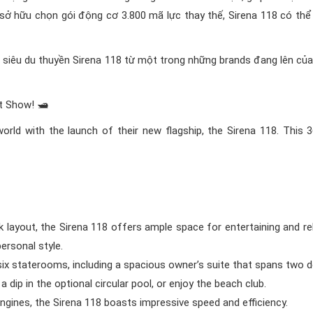
ủ sở hữu chọn gói động cơ 3.800 mã lực thay thế, Sirena 118 có thể
ề siêu du thuyền Sirena 118 từ một trong những brands đang lên của 
 Show! 🛥️
orld with the launch of their new flagship, the Sirena 118. This 
k layout, the Sirena 118 offers ample space for entertaining and re
ersonal style.
x staterooms, including a spacious owner’s suite that spans two d
 dip in the optional circular pool, or enjoy the beach club.
ines, the Sirena 118 boasts impressive speed and efficiency.