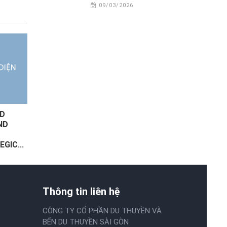
09/03/2026
ND
🌊 KHÔNG CHỈ LÀ ĐỐI
TÌM VỀ HƯƠNG GIAN
ND
THỦ CỦA LÝ TIỂU LONG...
MAID MARION, CON 
DU...
GIC...
Thông tin liên hệ
CÔNG TY CỔ PHẦN DU THUYỀN VÀ
BẾN DU THUYỀN SÀI GÒN