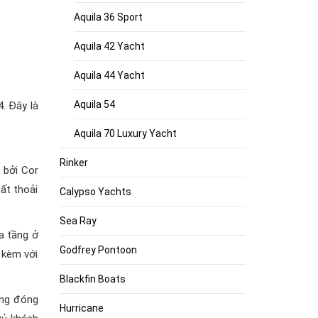
Aquila 36 Sport
Aquila 42 Yacht
Aquila 44 Yacht
Aquila 54
. Đây là
Aquila 70 Luxury Yacht
Rinker
t bởi Cor
hất thoải
Calypso Yachts
Sea Ray
a tầng ở
Godfrey Pontoon
 kèm với
Blackfin Boats
ởng đóng
Hurricane