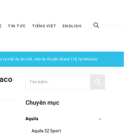
Ệ
TIN TỨC
TIẾNG VIỆT
ENGLISH
s ra mắt dự án mới, siêu du thuyền Sirena 118, tại Monaco
naco
Chuyên mục
Aquila
Aquila 32 Sport