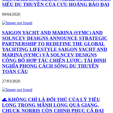
SIÊU DU THUYỀN CỦA CỰU HOÀNG BẢO ĐẠI
09/04/2026
SAIGON YACHT AND MARINA (SYMC) AND
SOLNCEV DESIGNS ANNOUNCE STRATEGIC
PARTNERSHIP TO REDEFINE THE GLOBAL
YACHTING LIFESTYLE SAIGON YACHT AND
MARINA (SYMC) VÀ SOLNCEV DESIGNS
CÔNG BỐ HỢP TÁC CHIẾN LƯỢC: TÁI ĐỊNH
NGHĨA PHONG CÁCH SỐNG DU THUYỀN
TOÀN CẦU
27/03/2026
🌊 KHÔNG CHỈ LÀ ĐỐI THỦ CỦA LÝ TIỂU
LONG TRONG MÃNH LONG QUÁ GIANG,
CHUCK NORRIS CÒN CHINH PHỤC CẢ ĐẠI