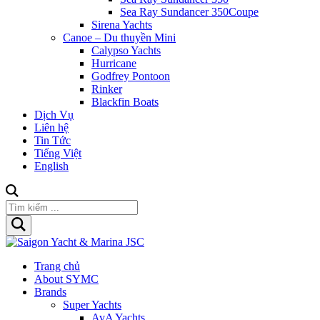
Sea Ray Sundancer 350Coupe
Sirena Yachts
Canoe – Du thuyền Mini
Calypso Yachts
Hurricane
Godfrey Pontoon
Rinker
Blackfin Boats
Dịch Vụ
Liên hệ
Tin Tức
Tiếng Việt
English
Trang chủ
About SYMC
Brands
Super Yachts
AvA Yachts