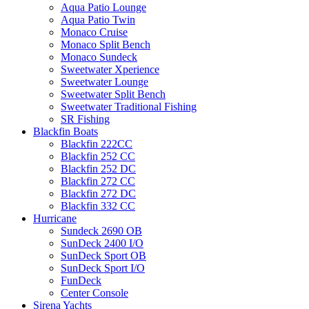
Aqua Patio Lounge
Aqua Patio Twin
Monaco Cruise
Monaco Split Bench
Monaco Sundeck
Sweetwater Xperience
Sweetwater Lounge
Sweetwater Split Bench
Sweetwater Traditional Fishing
SR Fishing
Blackfin Boats
Blackfin 222CC
Blackfin 252 CC
Blackfin 252 DC
Blackfin 272 CC
Blackfin 272 DC
Blackfin 332 CC
Hurricane
Sundeck 2690 OB
SunDeck 2400 I/O
SunDeck Sport OB
SunDeck Sport I/O
FunDeck
Center Console
Sirena Yachts